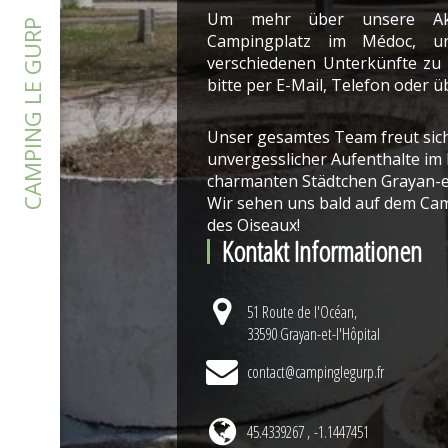
Um mehr über unsere Aktiv
CAMPING LE GURP
Campingplatz im Médoc, un
verschiedenen Unterkünfte zu 
bitte per E-Mail, Telefon oder 
Unser gesamtes Team freut sich
unvergesslicher Aufenthalte im
charmanten Städtchen Grayan-et-l
Wir sehen uns bald auf dem Cam
des Oiseaux!
Kontakt Informationen
51 Route de l'Océan,
33590 Grayan-et-l'Hôpital
contact@campinglegurp.fr
45.4339267 , -1.1447451