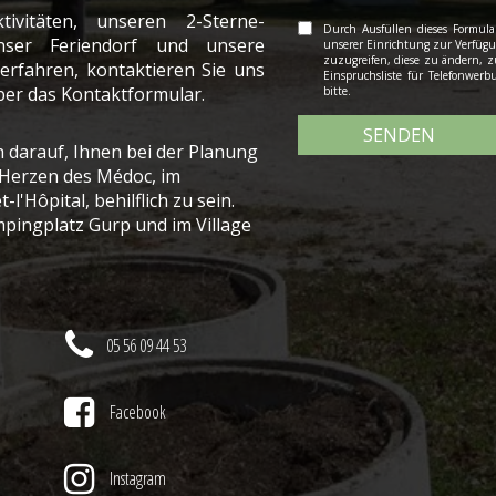
itäten, unseren 2-Sterne-
Durch Ausfüllen dieses Formular
ser Feriendorf und unsere
unserer Einrichtung zur Verfügun
zuzugreifen, diese zu ändern, zu
erfahren, kontaktieren Sie uns
Einspruchsliste für Telefonwer
über das Kontaktformular.
bitte.
SENDEN
 darauf, Ihnen bei der Planung
 Herzen des Médoc, im
'Hôpital, behilflich zu sein.
pingplatz Gurp und im Village
05 56 09 44 53
Facebook
Instagram